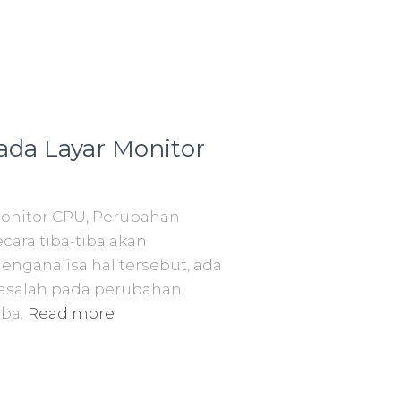
da Layar Monitor
onitor CPU, Perubahan
cara tiba-tiba akan
nganalisa hal tersebut, ada
asalah pada perubahan
iba.
Read more