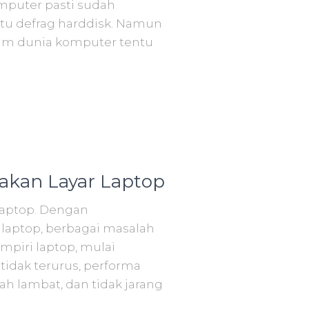
mputer pasti sudah
tu defrag harddisk. Namun
am dunia komputer tentu
kan Layar Laptop
aptop. Dengan
aptop, berbagai masalah
piri laptop, mulai
tidak terurus, performa
h lambat, dan tidak jarang