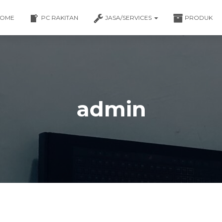
OME
PC RAKITAN
JASA/SERVICES
PRODUK
admin