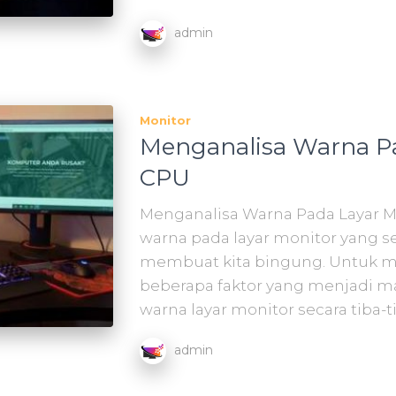
admin
Monitor
Menganalisa Warna Pa
CPU
Menganalisa Warna Pada Layar M
warna pada layar monitor yang se
membuat kita bingung. Untuk me
beberapa faktor yang menjadi m
warna layar monitor secara tiba-t
admin