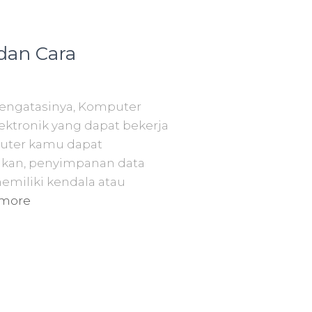
dan Cara
engatasinya, Komputer
ktronik yang dapat bekerja
uter kamu dapat
ikan, penyimpanan data
emiliki kendala atau
 more