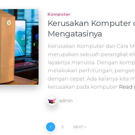
Komputer
Kerusakan Komputer 
Mengatasinya
Kerusakan Komputer dan Cara M
merupakan sebuah perangkat ele
layaknya manusia. Dengan komp
melakukan perhitungan, penget
dengan cepat. Ada kalanya kita m
kerusakan pada komputer
Read
admin
1
2
NEXT