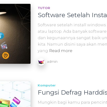
TUTOR
Software Setelah Inst
Software setelah install window
atau laptop. Ada banyak software
dan kegunaannya sangat baik un
kita. Namun disini saya akan m
yang
Read more
admin
Komputer
Fungsi Defrag Harddi
Mungkin bagi kamu para pencint