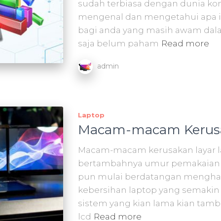
sudah terbiasa dengan dunia ko
mengenal dan mengetahui apa i
bagi anda yang masih awam dal
saja belum paham
Read more
admin
Laptop
Macam-macam Kerusa
Macam-macam kerusakan layar l
bertambahnya umur pemakaian l
pun mulai berdatangan mengham
kebersihan laptop yang semakin 
sistem yang kian lama kian tamba
lcd
Read more